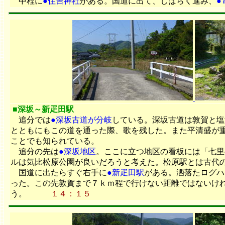
中程に
●住吉神社
がある。国道に出て、しばらく進み、
●
■深坂～新疋田駅
追分では
●深坂古道が分岐
している。深坂古道は敦賀と塩
とともにもこの道を通った際、歌を残した。また平清盛が
ことでも知られている。
追分の先は
●深坂地区
。ここに立つ地区の看板には「七里
ルは気比松原公園が良いだろうと考えた。松原駅とは古代
国道に出たらすぐ右手に
●新疋田駅
がある。洒落たログハ
った。この先敦賀まで７ｋｍ程で行けない距離ではないけ
う。
１４：１５