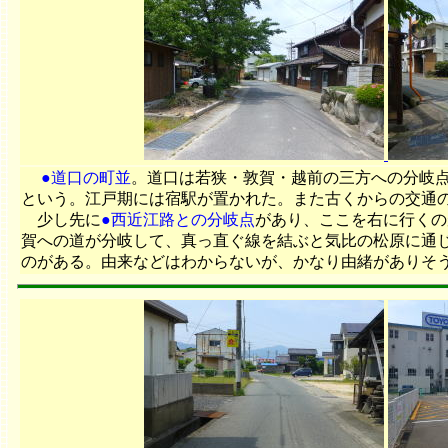
●道口の町並
。道口は若狭・敦賀・越前の三方への分岐
という。江戸期には宿駅が置かれた。また古くからの交通
少し先に
●西近江路との分岐点
があり、ここを右に行くの
賀への道が分岐して、真っ直ぐ線を結ぶと気比の松原に通
のがある。由来などはわからないが、かなり由緒があり