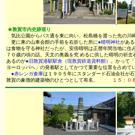
★敦賀市内史跡巡り
気比公園からバス通を東に向い、松島橋を渡った先の川崎
更に東の山車会館の手前を右折した所に
●晴明神社
がある
は食物を守る神社だったが、安倍晴明は正暦年間当地に住み
７０歳の頃の話。天文の奥義を究 めるに供した晴明の祈
あるのが
●旧敦賀港駅駅舎（現敦賀鉄道資料館）
。かって「
ヨーロッパへ」の発着駅としてかつて重要な位置を占めて
●赤レンガ倉庫
は１９０５年にスタンダード石油会社が石
敦賀の象徴的建築物のひとつとして有名。
１５：０