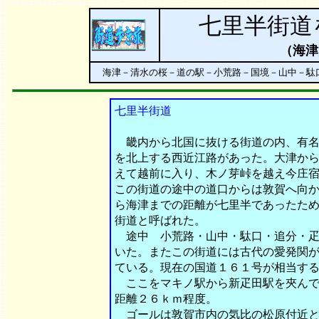
七里半街
（海津
海津－清水の桜－道の駅－小荒路－国境
七里半街道
畿内から北国に抜ける街道の内、有名
を北上する西近江路があった。大津か
えて越前に入り、木ノ芽峠を越え今庄
この街道の途中の道口からは敦賀へ向
ら海津までの距離が七里半であったた
街道と呼ばれた。
途中 小荒路・山中・駄口・追分・疋
いた。またこの街道には古代の愛発関
ている。現在の国道１６１号が相当す
ここをマキノ駅から新疋田駅を夾んで
距離２６ｋｍ程度。
ゴールは敦賀市内の気比の松原付近と