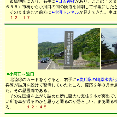
市橋地区に入り、右手に
●日吉神社
があり、ここの「スタ
６５５）市橋から小河口の間の険道を開削して平坦にした
そのまま進むと前方に
●小河トンネル
が見えてきた。車は
１２：１７
■小河口～道口
北陸線のガードをくぐると、右手に
●農兵隊の鳩原水害記
兵隊が詰所を設けて警備していたところ、慶応２年８月暴
た。その慰霊碑である。
その先国道を上がり詰めた所に巨大な支柱２本が突出て
い所を車が通るのかと思うと通るのが恐ろしい。まあ通る
る。
１２：４５