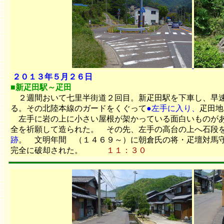
２０１３年５月２６日
■新疋田駅～疋田
２週間おいて七里半街道２回目。新疋田駅を下車し、早速
る。その北陸本線のガードをくぐって
●左手に入り、
疋田地
左手に岩の上に小さい屋根が架かっている面白いものが
全を祈願して造られた。 その先、左手の高台の上へ石段
跡
。 文明年間 （１４６９～）に朝倉氏の将・疋壇対馬
完全に破却された。
１１：３０