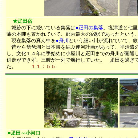
★疋田宿
城跡の下に続いている集落は
●疋田の集落
。塩津道と七里
藩の本陣も置かれていて、郡内最大の宿駅であったという
現在集落の真ん中を
●舟川
という細い川が流れていて、敦
昔から琵琶湖と日本海を結ぶ運河計画があって、平清盛の
し、文化１４年に手始めに小屋川と疋田までの舟川が開通し
併走ができず、三艘が一列で航行していた。 疋田を過ぎ
た。
１１：５５
■疋田～小河口