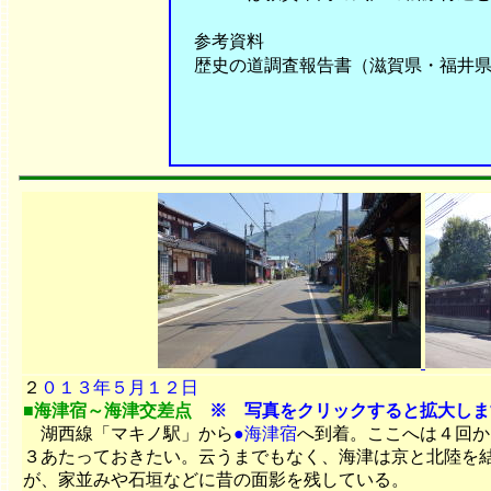
参考資料
歴史の道調査報告書（滋賀県・福井
２
０１３年５月１２日
■海津宿
～海津交差点
※ 写真をクリックすると拡大しま
湖西線「マキノ駅」から
●海津宿
へ到着。ここへは４回か
３あたっておきたい。云うまでもなく、海津は京と北陸を
が、家並みや石垣などに昔の面影を残している。