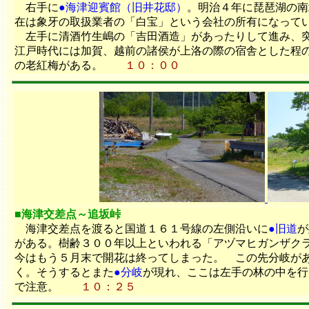
右手に
●海津迎賓館（旧井花邸）
。明治４年に琵琶湖の南
在は象牙の取扱業者の「白宝」という会社の所有になって
左手に清酒竹生嶋の「吉田酒造」があったりして進み、突
江戸時代には加賀、越前の諸侯が上洛の際の宿舎とした程
の老紅梅がある。
１０：００
■海津交差点～追坂峠
海津交差点を渡ると国道１６１号線の左側沿いに
●旧道
が
がある。樹齢３００年以上といわれる「アヅマヒガンザク
今はもう５月末で開花は終ってしまった。 この先分岐が
く。そうするとまた
●分岐
が現れ、ここは左手の林の中を行
で注意。
１０：２５