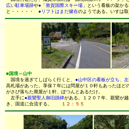
広い駐車場跡
や
●「敦賀国際スキー場」
という看板の架かる
と・・・・・
●リフトはまだ健在
のようである。いすは
■国境～山中
国境を過ぎてしばらく行くと、
●山中区の看板が立ち、
高札場があった。享保７年には問屋が１０軒もあったほど
がさび落ちた廃屋が１軒、ぽつんとあるだけ。
左手に
●親鸞聖人御旧蹟碑
がある。１２０７年、親鸞が越
き、国道に合流する。
１２：５５