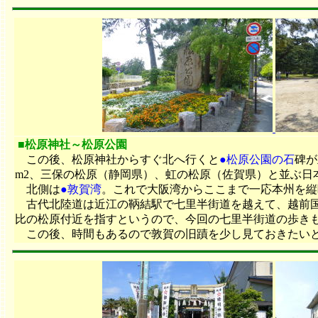
■松原神社～松原公園
この後、松原神社からすぐ北へ行くと
●松原公園の石
碑が
m2、三保の松原（静岡県）、虹の松原（佐賀県）と並ぶ日
北側は
●敦賀湾
。これで大阪湾からここまで一応本州を縦
古代北陸道は近江の鞆結駅で七里半街道を越えて、越前国
比の松原付近を指すというので、今回の七里半街道の歩き
この後、時間もあるので敦賀の旧蹟を少し見ておきた