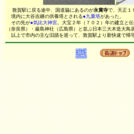
敦賀駅に戻る途中、国道脇にあるのが
永賞寺
で、天正１
境内に大谷吉継の供養塔とされる
●九重塔
があった。
その先が
●気比大神宮
。大宝２年（７０２）年の建立と伝
（奈良県）・厳島神社（広島県）と並ぶ日本三大木造
以上で市内の主な旧蹟を巡って、敦賀駅より新快速