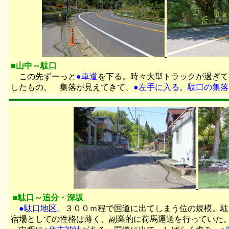
■山中～駄口
この先ずーっと
●車道
を下る。時々大型トラックが過ぎて
したもの。 集落が見えてきて、
●左手に入る。駄口の集落
■駄口～追分・深坂
●駄口地区。
３００ｍ程で国道に出てしまう位の規模。駄
宿場としての性格は薄く、副業的に荷馬運送を行っていた