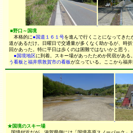
■野口～国境
本格的に
●国道１６１号
を進んで行くことになってきた
道があるだけ。日曜日で交通量が多くなく助かるが、時折
回かあった。特に平日は歩くのは困難ではないかと思う。
●国境地区
に到着。スキー場があったためか民宿がある
う看板と福井県敦賀市の看板
が立っている。ここから福井
★国境のスキー場
国境付近だが、滋賀県側には「国境高原スノーパーク」と