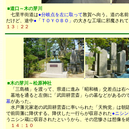
■道口～木の芽川
七里半街道は
●分岐点を左に取って
敦賀へ向う。道の名前
だけど、途中
●「ＴＯＹＯＢＯ」
の大きな工場に邪魔されて
１３：２２
■木の芽川～松原神社
「三島橋」を渡って、県道に進み「昭和橋」交差点は右へ
墓地を通ると左側に「武田耕雲斎」らの墓などがあるので
墓
があった。
水戸藩元家老の武田耕雲斎に率いられた「天狗党」は朝廷
で前田藩に降伏する。降伏した一行らが収容された
●ニシ
うニシン蔵に収容されたというから、その悲惨さは想像を
１４：１０