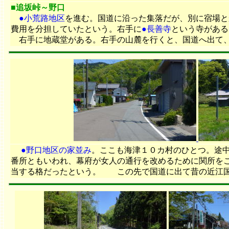
■追坂峠～野口
●小荒路地区
を進む。国道に沿った集落だが、別に宿場と
費用を分担していたという。右手に
●長善寺
という寺がある
右手に地蔵堂がある。右手の山麓を行くと、国道へ出て
●野口地区の家並み
。ここも海津１０カ村のひとつ。途
番所ともいわれ、幕府が女人の通行を改めるために関所を
当する格だったという。 この先で国道に出て昔の近