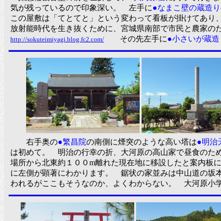
気が残っているので印象深い。 左手に
●なまこ壁の蔵造
この屋敷は「てとてと」という変わって看板が掛けてあり
放射能時代を生き抜くために、宮城県南部で市民と農家の
その先左手に
●小さいが蔵
http://sokuteimiyagi.blog.fc2.com/
右手奥の
●繁昌院
の南側に煙突のような高い塔は
●明治
は初めて。 明治の行幸の折、大河原の高山家で昼食のた
場所から北東約１００m離れた現在地に移設したと案内
に左側が顕著にわかります。 鋸状の家並みは中山道の坂
われるがここもそうなのか、よくわからない。 大河原小