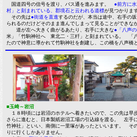
国道四号の信号を渡り、バス通を進みます。
●前方に
村」と刻まれている、郡境石と云われる道標
が見つかり
その先は
●街道を直進
するのだが、本当は途中、右手の坂
られるのだけどそのまま進んでしまって見ることができな
道が左へ大きく曲がるあたり、右手に大きな
●「八声
米」「竹駒神社へ 東北二・三粁」と刻まれている。 「
たので神意に導かれて竹駒神社を創建し、この橋を八声
■玉崎～岩沼
１８時頃には岩沼のホテルへ着きたいので、この先は早
さらに進むと、日本製紙岩沼工場の引込線を渡る。 左手
竹神社」といい、南側に一里塚があったといいます。 そ
りに行くしかありません。