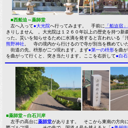
■西船迫～薬師堂
左へ入って
●大光院
へ行ってみます。 手前に
「船迫宿」
きりしません 。大光院は１２６０年以上の歴史を持つ新
った。災いを知らせるために水滴を発すると言われいる「
熊野神社
。 寺の境内から行けるので寺が別当を務めてい
街道の先。枡形が二つ現れます。まず
●第一の枡形
を曲が
を曲がって行くと、突き当たります。ここを右折して
●白
■薬師堂～白石川岸
左手の高台に
薬師堂
があります。 そこから東南の方向
際ゴルフ場」。 その先で、国道４号を越えると「
●奥州