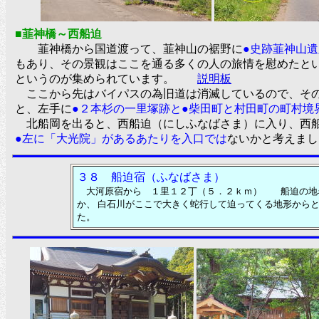
■韮神橋～西船迫
韮神橋から国道渡って、韮神山の裾野に
●史跡韮神山
もあり、その景観はここを通る多くの人の旅情を慰めたと
というのが集められています。
説明板
ここから先はバイパスの為旧道は消滅しているので、その
と、左手に
●２本杉の一里塚跡と●柴田町と村田町の町村境
北船岡を出ると、西船迫（にしふなばさま）に入り、西船
●左に「大光院」があるあたりを入口では
ないかと考え
３８ 船迫宿
（ふなばさま）
大河原宿から １里１２丁（５．２ｋｍ） 船迫の地名
か、 白石川がここで大きく蛇行して迫ってくる地形から
た。