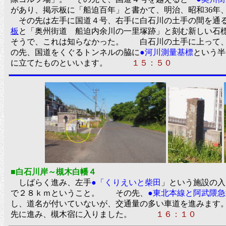
があり、掲示板に「船迫百年」と書かて、明治、昭和36年
その先は左手に国道４号、右手に白石川の土手の間を通る
板
と「奥州街道 船迫内余川の一里塚跡」と刻む新しい石
そうで、これは知らなかった。 白石川の土手に上って
の先、国道をくぐるトンネルの脇に
●河川測量基標
という半
に立てたものといいます。
１５：５０
■白石川岸～槻木白幡４
しばらく進み、左手
●「くりえいと柴田
」という施設の入
で２８ｋｍということ。 その先、
●東北本線と阿武隈
し、道名が付いていないが、交通量の多い車道を進みます
先に進み、槻木宿に入りました。
１６：１０