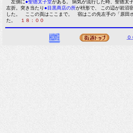
左側に
●聖徳太子堂
がある。 病気が流行した時、聖徳太
左折。突き当たり
●目黒商店の所
が枡形で、 この辺が岩沼
した。 ここの頁はここまで。 宿はこの先左手の「原田
た。
１８：００
０