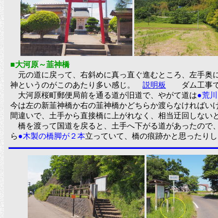
■大河原～韮神橋
元の道に戻って、右斜めに真っ直ぐ進むところ、左手奥
神というのがこのあたり多い感じ。
説明板
ダム工事で沈
大河原桜町郵便局前を通る道が旧道で、やがて道は
●荒
今は左の新韮神橋か右の韮神橋かどちらか渡らなければい
間違いで、土手から直接橋に上がれなく、相当迂回しない
橋を渡って国道を戻ると、土手へ下がる道があったので、
ら
●木製の橋脚が２本
立っていて、橋の痕跡かと思ったり