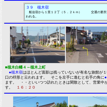
３９ 槻木宿
船迫宿から１里１２丁（５．２ｋｍ） 交通の要所だ
われる。
■槻木白幡４～槻木上町
●槻木宿
はほとんど面影は残っていないが有名な旅館が１
口の枡形と云われます。 そこを左手に進むと右手の角に
ます。 ・・といいつつ訪れたときは閑散として、営業中
す。
１６：２０