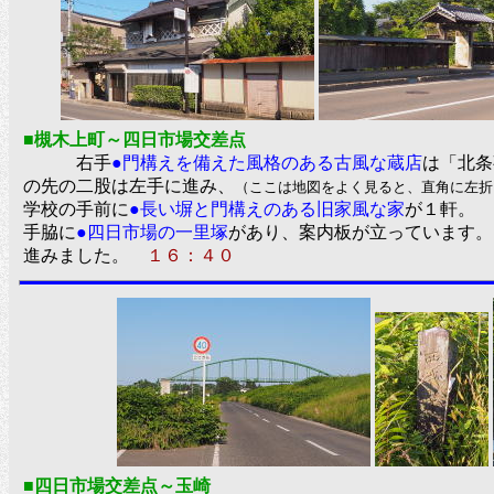
■槻木上町～四日市場交差点
右手
●門構えを備えた風格のある古風な蔵店
は「北条
の先の二股は左手に進み、
（ここは地図をよく見ると、直角に左
学校の手前に
●長い塀と門構えのある旧家風な家
が１軒。 
手脇に
●四日市場の一里塚
があり、案内板が立っています。
進みました。
１６：４０
■四日市場交差点～玉崎