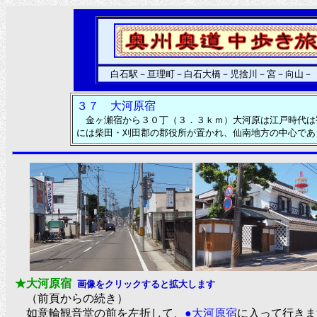
白石駅－亘理町－白石大橋－児捨川－宮－向山－
３７ 大河原宿
金ヶ瀬宿から３０丁（３．３ｋｍ）大河原は江戸時代は宿
には柴田・刈田郡の郡役所が置かれ、仙南地方の中心で
★大河原宿
画像をクリックすると拡大します
（前頁からの続き）
如意輪観音堂の前を左折して、
●大河原宿
に入って行きま