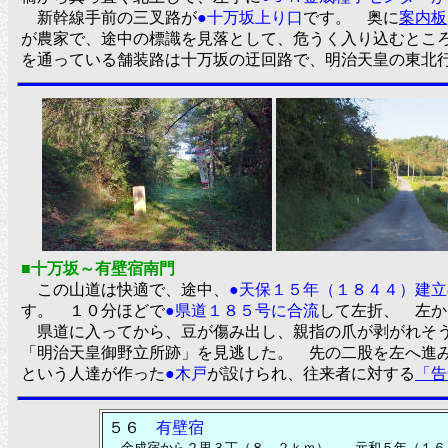
新幹線手前の三叉路が
●十万坂上り口
です。 奥に
案内板
が農家で、途中の標識を見落として、危うく入り込むとこ
を通っている舗装路は十万坂の迂回路で、明治天皇の東
■十万坂～有壁宿南門
この山道は快適で、途中、
●天保１５年（１８４４）建立
す。 １０分ほどで
●県道１８５号に合流
して左折、 左か
県道に入ってから、豆が傷み出し、親指の爪が剥がれそう
「明治天皇御野立所跡」を見逃した。 先の二股を左へ進
という人達が作った
●木戸
が設けられ、往来者に対する
「告
５６
有壁宿
金成宿から２里３丁（８．２ｋｍ） 元和５年（１６１