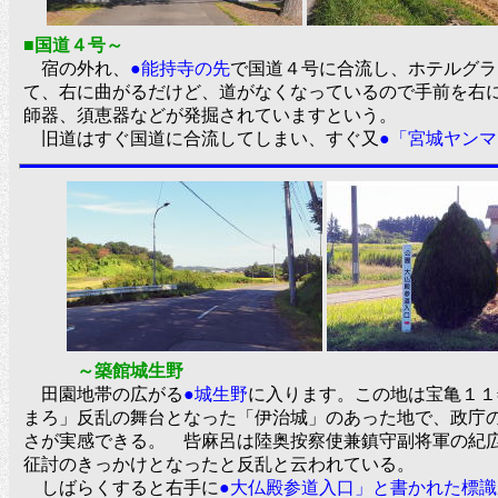
■国道４号～
宿の外れ、
●能持寺の先
で国道４号に合流し、ホテルグラ
て、右に曲がるだけど、道がなくなっているので手前を右
師器、須恵器などが発掘されていますという。
旧道はすぐ国道に合流してしまい、すぐ又
●「宮城ヤン
～築館城生野
田園地帯の広がる
●城生野
に入ります。この地は宝亀１１
まろ」反乱の舞台となった「伊治城」のあった地で、政庁
さが実感できる。 呰麻呂は陸奥按察使兼鎮守副将軍の紀
征討のきっかけとなったと反乱と云われている。
しばらくすると右手に
●大仏殿参道入口」と書かれた標識