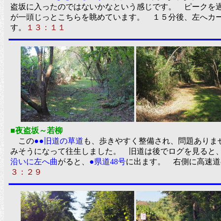
盗坂に入ったのではないかなという感じです。 ピークを
が一頭じっとこちらを眺めています。 １５分後、左へカ
す。
１３：１１
■夜盗坂～若柳
この
●●旧道の草道
も、歩きやすく整備され、問題ありま
みそうになって往生しました。 旧道は後でログを見ると
沿いに左へ曲
がると、
●県道48号
に出ます。 右側に高
３：２９