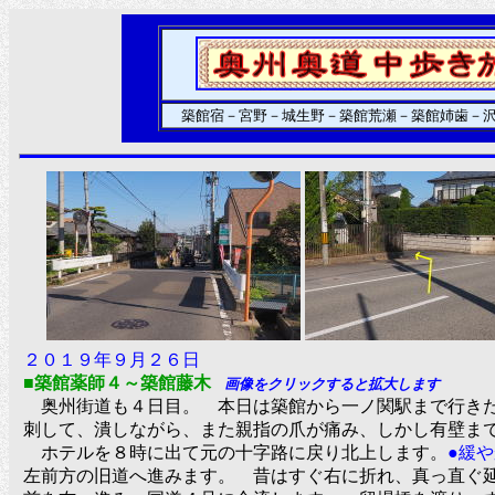
築館宿－宮野－城生野－築館荒瀬－築館姉歯－
２０１９年９月２６日
■築館薬師４～築館藤木
画像をクリックすると拡大します
奥州街道も４日目。 本日は築館から一ノ関駅まで行きた
刺して、潰しながら、また親指の爪が痛み、しかし有壁ま
ホテルを８時に出て元の十字路に戻り北上します。
●緩
左前方の旧道へ進みます。 昔はすぐ右に折れ、真っ直ぐ