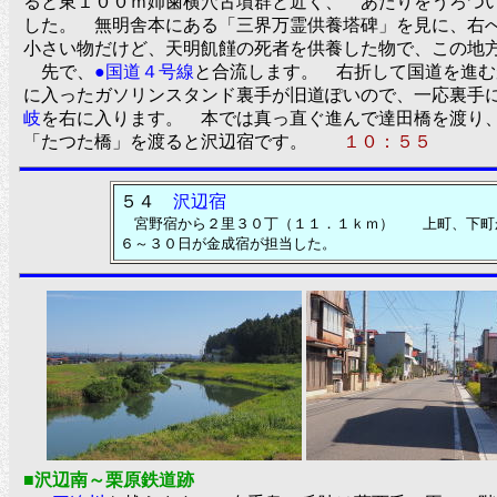
ると東１００ｍ姉歯横穴古墳群と近く、 あたりをうろつ
した。 無明舎本にある「三界万霊供養塔碑」を見に、右
小さい物だけど、天明飢饉の死者を供養した物で、この地
先で、
●国道４号線
と合流します。 右折して国道を進む
に入ったガソリンスタンド裏手が旧道ぽいので、一応裏手
岐
を右に入ります。 本では真っ直ぐ進んで達田橋を渡り
「たつた橋」を渡ると沢辺宿です。
１０：５５
５４
沢辺宿
宮野宿から２里３０丁（１１．１ｋｍ） 上町、下町か
６～３０日が金成宿が担当した。
■沢辺南～栗原鉄道跡