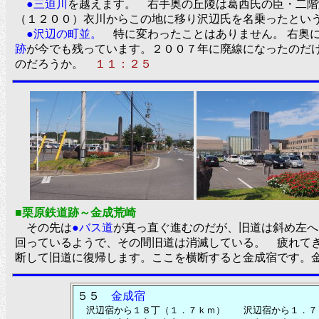
●三迫川
を越えます。 右手奥の丘陵は葛西氏の臣・二階
（１２００）衣川からこの地に移り沢辺氏を名乗ったとい
●沢辺の町並。
特に変わったことはありません。 右奥
跡
が今でも残っています。２００７年に廃線になったのだ
のだろうか。
１１：２５
■栗原鉄道跡～金成荒崎
その先は
●バス道
が真っ直ぐ進むのだが、旧道は斜め左へ
回っているようで、その間旧道は消滅している。 疲れて
断して旧道に復帰します。ここを横断すると金成宿です。
５５
金成宿
沢辺宿から１８丁（１．７ｋｍ） 沢辺宿から１．７ｋ