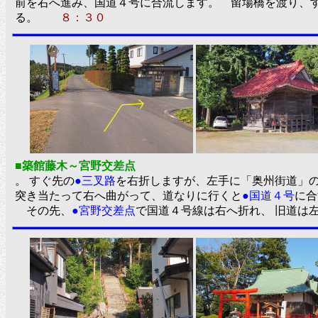
前を右へ進み、国道４号に合流します。 留場橋を渡り、
る。
８：３０
■築館藤木～宮野交差点
。 すぐ先の
●三叉路
を右折しますが、左手に「奥州街道」
突き当たって右へ曲がって、道なりに行くと
●国道４号
に
その先、
●宮野交差点
で国道４号線は右へ折れ、 旧道は左