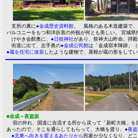
支所の裏に
●金成歴史資料館
。 風格のある木造建築で、
バルコニーをもつ和洋折衷の外観が何とも美しい。 宮城県
けやき会館奥に、
●日枝神社
があり、祭神大山昨命。拝殿
街道に出て、左手奥の
●金成公民館
は「金成宿本陣跡」（
●蔵を住宅に改装
したような建物で、屋根が蔵の形をし
■金成～夜盗坂
宿の外れ、国道に合流する所から戻って「新町大橋」を渡
あったので、そこを通らしてもらって、大橋を渡り、
●夜
●北東へ向きを変えるあたりから
民家が少なくなり、どこ