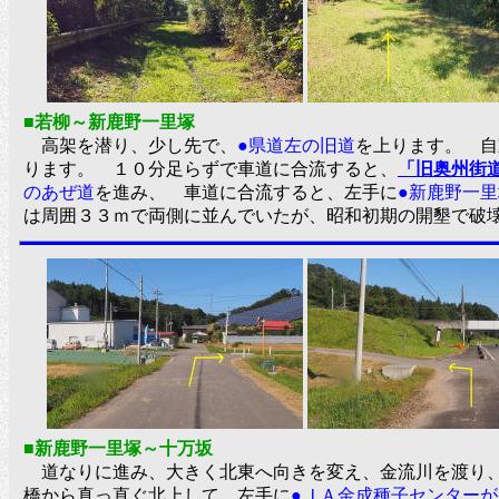
■若柳～新鹿野一里塚
高架を潜り、少し先で、
●県道左の旧道
を上ります。 自
ります。 １０分足らずで車道に合流すると、
「旧奥州街
のあぜ道
を進み、 車道に合流すると、左手に
●新鹿野一里
は周囲３３ｍで両側に並んでいたが、昭和初期の開墾
■新鹿野一里塚～十万坂
道なりに進み、大きく北東へ向きを変え、金流川を渡り、
橋から真っ直ぐ北上して、左手に
●ＪＡ金成種子センター