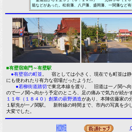
籠などがあった。松前藩、八戸藩、盛岡藩、一関藩など有
■有壁宿南門～有壁駅
●有壁宿の町並
。 宿としては小さく、現在でも町並は静
にも使われたり有力な宿場だったようだ。
●若柳街道踏切
で東北本線を渡り、 旧道は一ノ関へ向
ので一ノ関へ向かう予定のところ、足の痛みで気力が続か
１１年（１８４０）創業の萩野酒造
があり、本陣佐藤家の
１駅先が一ノ関駅。 新幹線の時間まで、市内の写真を少
大変でした。