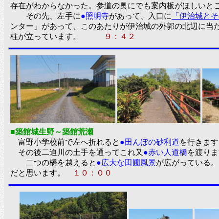
存在がわからなかった。参道の奥にでも案内板がほしいと
その先、左手に
●照明寺
があって、入口に
「伊治城とそ
ンター」があって、このあたりが伊治城の外郭の北辺に当
柱が立っています。
９：４２
■築館城生野～築館荒瀬
富野小学校前で左へ折れると
●田んぼの砂利道
を行きます
その後二迫川の土手を通ってこれ又
●赤い人道橋
を渡りま
二つの橋を越えると
●広大な田圃風景
が広がっている。
だと思います。
１０：００