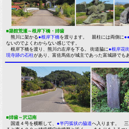
■築館荒瀬～根岸下橋・姉歯
熊川に架かる
●根岸下橋
を渡ります。 親柱には両側に
●
ないのでよくわからない感じです。
根岸下橋を渡り、熊川の左岸を下る。 街道脇に
●根岸花
現寺跡の石柱
があり、富佐馬佑が城主であった富城跡で
■姉歯～沢辺南
国道４号を横断して、
●半円弧状の脇道
へ入ります。 