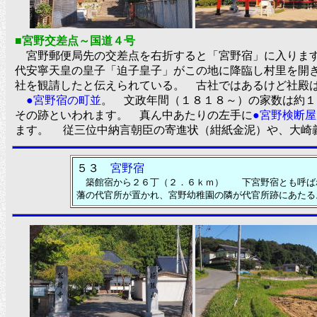
■宮野交差点～国道４号
宮野郵便局先の交差点を右折すると「宮野宿」に入りま
代安寧天皇の皇子「迫子皇子」がこの地に降臨し村里を開
社を観請したと伝えられている。 古社ではあるけど社殿
●宮野宿の町並
。 文政年間（１８１８～）の家数は約１
その跡といわれます。 真ん中あたりの左手に
●宮野検断
ます。 従三位中納言朝臣の寄進状（紺紙金泥）や、大崎
５３
宮野宿
築館宿から２６丁（２．６ｋｍ） 下宮野宿とも呼ばれ
藩の代官所が置かれ、宮野幼稚園の隣が代官所跡にあたる